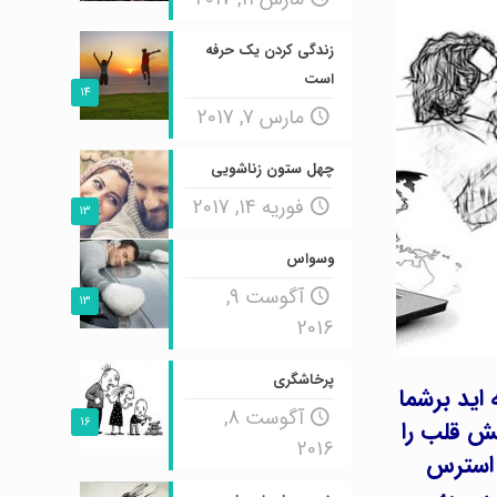
زندگی کردن یک حرفه
است
14
مارس 7, 2017
چهل ستون زناشویی
فوریه 14, 2017
13
وسواس
آگوست 9,
13
2016
پرخاشگری
اید برشما
آگوست 8,
16
پش قلب را
2016
ع استرس