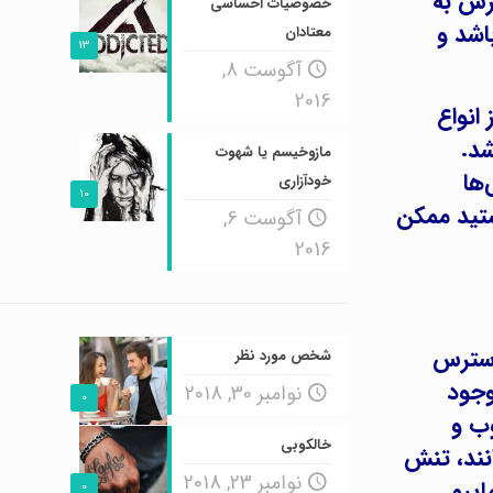
ترس به
خصوصیات احساسی
اشد و
معتادان
13
آگوست 8,
2016
انواع
شد.
مازوخیسم یا شهوت
ها
خودآزاری
10
ستید ممکن
آگوست 6,
2016
استرس
شخص مورد نظر
وجود
نوامبر 30, 2018
0
وب و
خالکوبی
نند، تنش
نوامبر 23, 2018
اییم.
0