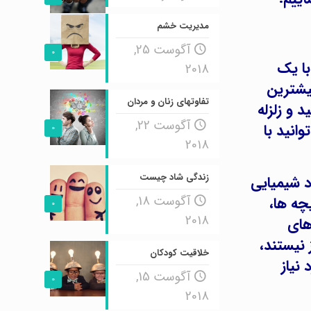
مدیریت خشم
آگوست 25,
0
با یک
2018
بیشترین
تفاوتهای زنان و مردان
 و زلزله
آگوست 22,
انید با
0
2018
زندگی شاد چیست
د شیمیایی
آگوست 18,
چه ها،
0
2018
های
 نیستند،
خلاقیت کودکان
نیاز
آگوست 15,
0
2018