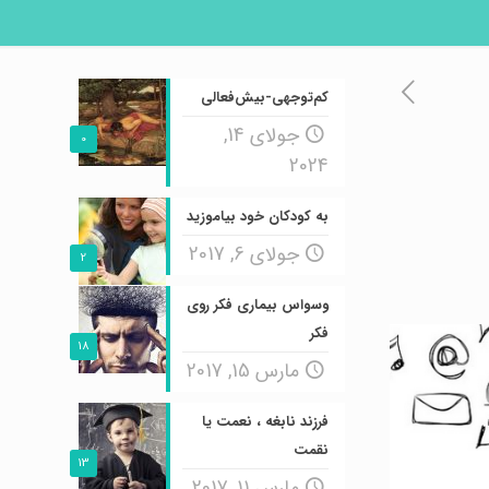
کم‌توجهی-بیش‌فعالی
جولای 14,
0
2024
به کودکان خود بیاموزید
جولای 6, 2017
2
وسواس بیماری فکر روی
فکر
18
مارس 15, 2017
فرزند نابغه ، نعمت یا
نقمت
13
مارس 11, 2017