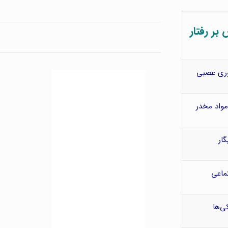
بر رفتار
وری عصبی
 مواد مخدر
ار
ماعی
‌ها