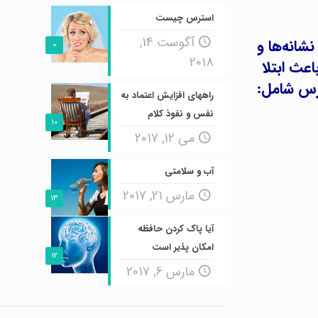
استرس چیست
آگوست 14,
نشانه‌ها و
0
2018
عث ابتلا
ترس شامل:
راههای افزایش اعتماد به
نفس و نفوذ کلام
10
می 12, 2017
آب و سلامتی
مارس 21, 2017
13
آیا پاک کردن حافظه
امکان پذیر است
12
مارس 6, 2017