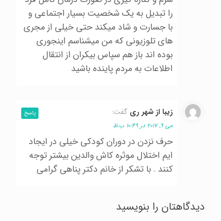
را تبديل به يك شخصيت بسيار اجتماعي و
با جسارت و شاد ميكند حتي خيلي از مجري
هاي تلوزيوني كه من ميشناسم اينجوري
بوده اند باز هم سپاس بيكران از انتقال
اطلاعات به مردم پاينده باشيد
زيبا از شهر ري
گفت:
پاسخ
می 9, 2017 در 10:49 ب.ظ
حرف نزدن در دوران كودكي خيلي در ايجاد
ايم اختلال موثره كاش والدين بيشتر توجه
كنند . با تشكر از خانم دكتر پناهي گرامي
دیدگاهتان را بنویسید