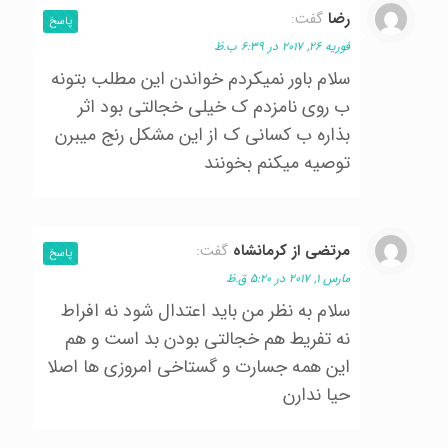
رضا
گفت:
پاسخ
فوریه 26, 2017 در 6:39 ب.ظ
سلام باور نميكردم خواندن اين مطلب بتونه
ب روي نامزدم ك خيلي خجالتي بود اثر
بذاره ب كساني ك از اين مشكل رنج ميبرن
توصيه ميكنم بخونند
مرتضي از كرمانشاه
گفت:
پاسخ
مارس 1, 2017 در 5:20 ق.ظ
سلام به نظر من بايد اعتدال شود نه افراط
نه تفريط هم خجالتي بودن بد است و هم
اين همه جسارت و گستاخي امروزي ها اصلا
حيا ندارن