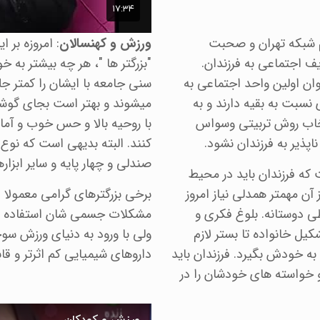
شبکه تهران و صحبت
ورزش و کهنسالان
: امروزه بر ا
ف اجتماعی به فرزندان.
"بزرگتر ها "، هر چه بیشتر به خ
ان اولین واحد اجتماعی به
سنی جامعه با ایشان را کمتر جل
نسبت به بقیه دارند و به
میشوند و بهتر است بجای گوشه
انتخاب روش تربیتی وسواس
با روحیه بالا و حس خوب و آما
ذیر به فرزندان نشود.
کنند. البته بدیهی است که نوع
صندلی و چهار پایه و سایر ابزاره
که فرزندان باید در محیط
 آن مهمتر همدلی نیاز امروز
برخی بزرگترهای گرامی معمولا 
ی دوستانه. بلوغ فکری و
مشکلات جسمی شان استفاده می
کیل خانواده تا بستر لازم
ولی با ورود به دنیای ورزش سو
 به خودش بگیرد. فرزندان باید
داروهای شیمیایی کم اثرتر و ق
و خواسته های خودشان را در